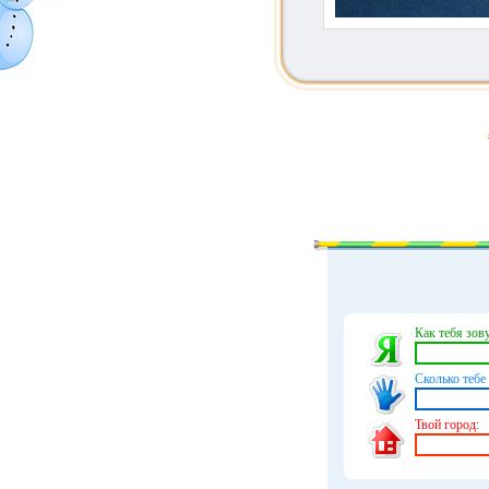
Как тебя зову
Сколько тебе 
Твой город: