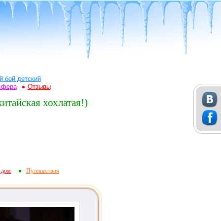
й бой детский
сфера
Отзывы
китайская хохлатая!)
 дом
Путешествия