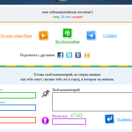
моя собачка(китайская хохлатая!)
таня,
10 лет,
салават
Это моя собака Маня
СтАффА
Все фотографии
Поделитесь с друзьями:
Оставь свой комментарий, но сперва напиши:
как тебя зовут, сколько тебе лет и город, в котором ты живешь.
т:
Твой комментарий:
лет:
Введи код:
Оставить 