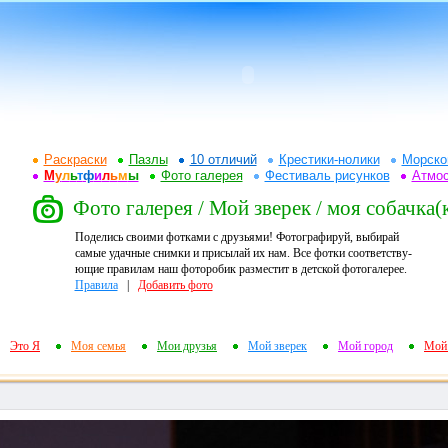
Раскраски
Пазлы
10 отличий
Крестики-нолики
Морско
М
у
л
ь
т
ф
и
л
ь
м
ы
Фото галерея
Фестиваль рисунков
Атмо
Фото галерея / Мой зверек / моя собачка(
Поделись своими фотками с друзьями! Фотографируй, выбирай
самые удачные снимки и присылай их нам. Все фотки соответству-
ющие правилам наш фоторобик разместит в детской фотогалерее.
Правила
|
Добавить фото
Это Я
Моя семья
Мои друзья
Мой зверек
Мой город
Мой