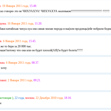
в.
19 Января 2011 года,
15:49.
 раз говорю это не ЧИХУАХУА! ЧИХУАХУА маленькие!!!!!!!!!!!!!!!!!!!!!!!!!!!!!!! !!!!!!!
дома.
10 Января 2011 года,
11:20.
баки китайская чихуа-хуа она самая милая порода и вы(или продовцы)ейе побрили бедна
в.
6 Января 2011 года,
15:45.
же то бери за 20 000 тыс.
еньше!потому что она или он будет плохой(АЯ)!и будет болеть!!!!!!
ква.
6 Января 2011 года,
08:37.
ю хочу
лават.
2 Января 2011 года,
09:21.
астоящая ),
22 года,
москва.
22 Декабря 2010 года,
18:16.
а