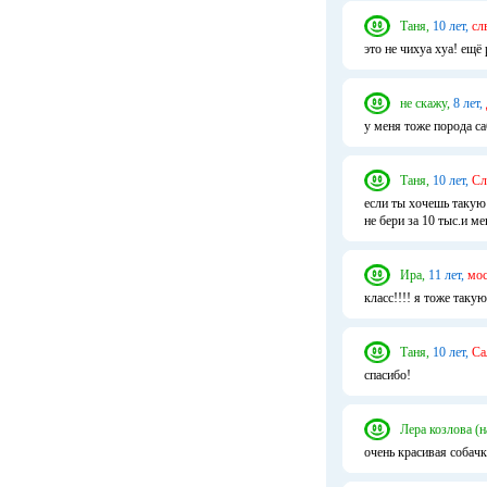
Таня,
10 лет,
сл
это не чихуа хуа! ещё
не скажу,
8 лет,
у меня тоже порода са
Таня,
10 лет,
Сл
если ты хочешь такую 
не бери за 10 тыс.и м
Ира,
11 лет,
мос
класс!!!! я тоже таку
Таня,
10 лет,
Са
спасибо!
Лера козлова (н
очень красивая собачк