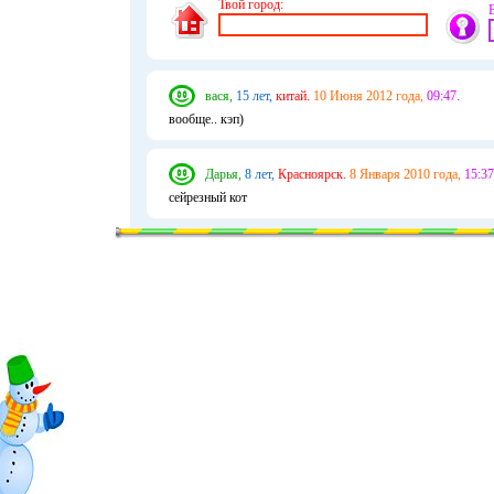
Твой город:
вася,
15 лет,
китай.
10 Июня 2012 года,
09:47.
вообще.. кэп)
Дарья,
8 лет,
Красноярск.
8 Января 2010 года,
15:37
сейрезный кот