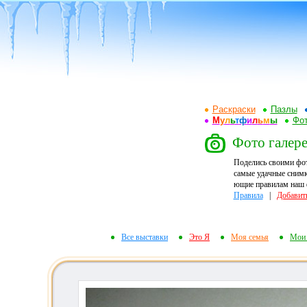
Раскраски
Пазлы
М
у
л
ь
т
ф
и
л
ь
м
ы
Фот
Фото галере
Поделись своими фо
самые удачные снимк
ющие правилам наш ф
Правила
|
Добавит
Все выставки
Это Я
Моя семья
Мои 