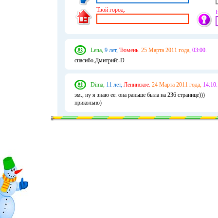
Твой город:
Lena,
9 лет,
Тюмень.
25 Марта 2011 года,
03:00.
спасибо,Дмитрий:-D
Dima,
11 лет,
Ленинское.
24 Марта 2011 года,
14:10.
эм., ну я знаю ее. она раньше была на 236 странице)))
прикольно)