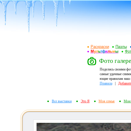
Раскраски
Пазлы
М
у
л
ь
т
ф
и
л
ь
м
ы
Фот
Фото галере
Поделись своими фо
самые удачные снимк
ющие правилам наш ф
Правила
|
Добавит
Все выставки
Это Я
Моя семья
Мои 