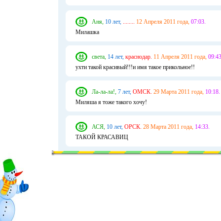
Аня,
10 лет,
........
12 Апреля 2011 года,
07:03.
Милашка
света,
14 лет,
краснодар.
11 Апреля 2011 года,
09:43
ухти такой красивый!!!и имя такое прикольное!!
Ла-ла-ла!,
7 лет,
ОМСК.
29 Марта 2011 года,
10:18.
Миляша я тоже такого хочу!
АСЯ,
10 лет,
ОРСК.
28 Марта 2011 года,
14:33.
ТАКОЙ КРАСАВИЦ