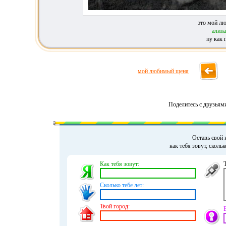
это мой лю
алин
ну как 
мой любимый щеня
Поделитесь с друзьям
Оставь свой 
как тебя зовут, сколь
Как тебя зовут:
Сколько тебе лет:
Твой город: