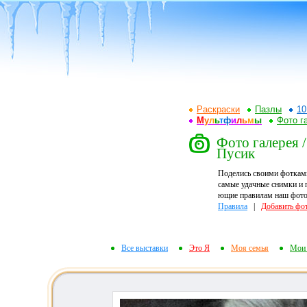
Раскраски
Пазлы
10
М
у
л
ь
т
ф
и
л
ь
м
ы
Фото г
Фото галерея /
Пусик
Поделись своими фоткам
самые удачные снимки и 
ющие правилам наш фотор
Правила
|
Добавить фо
Все выставки
Это Я
Моя семья
Мои 