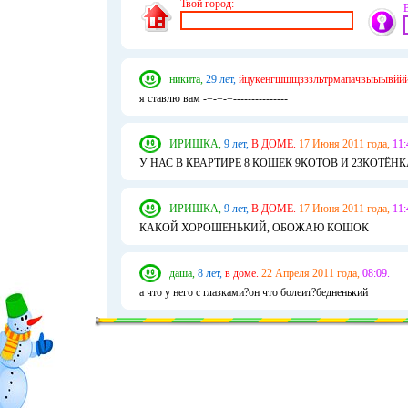
Твой город:
никита,
29 лет,
йцукенгшщщзззльтрмапачвыыывййй
я ставлю вам -=-=-=---------------
ИРИШКА,
9 лет,
В ДОМЕ.
17 Июня 2011 года,
11:
У НАС В КВАРТИРЕ 8 КОШЕК 9КОТОВ И 23КОТЁНК
ИРИШКА,
9 лет,
В ДОМЕ.
17 Июня 2011 года,
11:
КАКОЙ ХОРОШЕНЬКИЙ, ОБОЖАЮ КОШОК
даша,
8 лет,
в доме.
22 Апреля 2011 года,
08:09.
а что у него с глазками?он что болеит?бедненький