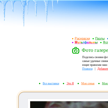
Раскраски
Пазлы
М
у
л
ь
т
ф
и
л
ь
м
ы
Фот
Фото галере
Поделись своими фо
самые удачные снимк
ющие правилам наш ф
Правила
|
Добавит
Все выставки
Это Я
Моя семья
Мои 