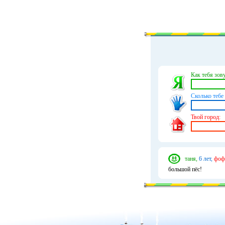
Как тебя зову
Сколько тебе 
Твой город:
таня,
6 лет,
фоф
большой пёс!