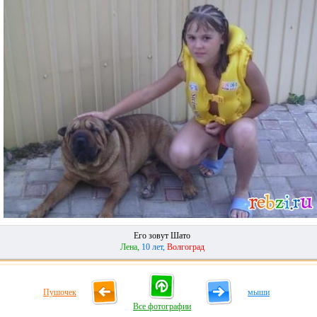
Его зовут Шато
Лена,
10 лет,
Волгоград
Пушочек
мыши
Все фотографии