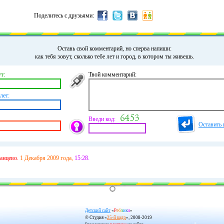
Поделитесь с друзьями:
Оставь свой комментарий, но сперва напиши:
как тебя зовут, сколько тебе лет и город, в котором ты живешь.
т:
Твой комментарий:
лет:
Введи код:
Оставить 
анцево.
1 Декабря 2009 года,
15:28.
Детский сайт
«
Р
е
б
з
и
к
и
»
© Студия «
25-й кадр
», 2008-2019