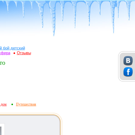
й бой детский
сфера
Отзывы
то
 дом
Путешествия