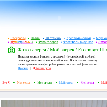
Раскраски
Пазлы
10 отличий
Крестики-нолики
Морско
М
у
л
ь
т
ф
и
л
ь
м
ы
Фото галерея
Фестиваль рисунков
Атмо
Фото галерея / Мой зверек / Его зовут Ша
Поделись своими фотками с друзьями! Фотографируй, выбирай
самые удачные снимки и присылай их нам. Все фотки соответству-
ющие правилам наш фоторобик разместит в детской фотогалерее.
Правила
|
Добавить фото
Это Я
Моя семья
Мои друзья
Мой зверек
Мой город
Мой