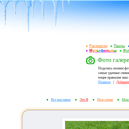
Раскраски
Пазлы
М
у
л
ь
т
ф
и
л
ь
м
ы
Фот
Фото галере
Поделись своими фо
самые удачные снимк
ющие правилам наш ф
Правила
|
Добавит
Все выставки
Это Я
Моя семья
Мои 