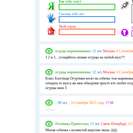
Как тебя зовут:
Сколько тебе лет:
Твой город:
огурцы маринованнные,
12 лет,
Москва.
6 Сентября
1 2 и 3... угощайтесь свежие огурцы на любой вкус!!!
огурцы маринованнные,
12 лет,
Москва.
6 Сентября
Класс Блестяще Огурчики весят на собачке тож мариновы
отпадеш от вкуса ам ням объедение просто кто любит ог
огурцы жми 3
.,
99 лет,
..
6 Сентября 2013 года,
17:08.
...........
Илонника Принтезова,
15 лет,
Сантк-Петербург.
6 С
Милая собачка с волнистой шерстью няша :)))))