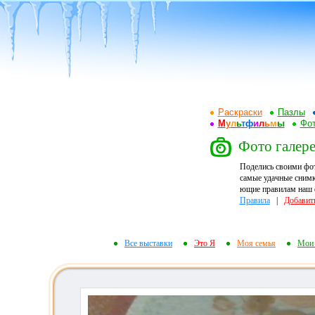
Раскраски
Пазлы
М
у
л
ь
т
ф
и
л
ь
м
ы
Фот
Фото галере
Поделись своими фо
самые удачные снимк
ющие правилам наш ф
Правила
|
Добавит
Все выставки
Это Я
Моя семья
Мои 