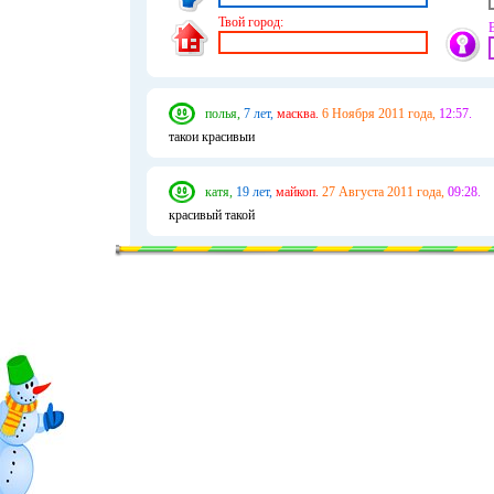
Твой город:
полья,
7 лет,
масква.
6 Ноября 2011 года,
12:57.
такои красивыи
катя,
19 лет,
майкоп.
27 Августа 2011 года,
09:28.
красивый такой