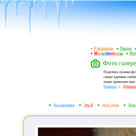
Раскраски
Пазлы
М
у
л
ь
т
ф
и
л
ь
м
ы
Фот
Фото галере
Поделись своими фо
самые удачные снимк
ющие правилам наш ф
Правила
|
Добавит
Все выставки
Это Я
Моя семья
Мои 