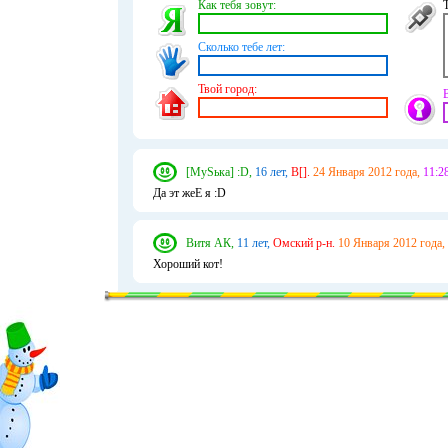
Как тебя зовут:
Сколько тебе лет:
Твой город:
[MуSька] :D,
16 лет,
В[].
24 Января 2012 года,
11:28
Да эт жеЕ я :D
Витя АК,
11 лет,
Омский р-н.
10 Января 2012 года,
Хороший кот!