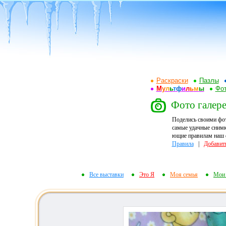
Раскраски
Пазлы
М
у
л
ь
т
ф
и
л
ь
м
ы
Фот
Фото галере
Поделись своими фо
самые удачные снимк
ющие правилам наш ф
Правила
|
Добавит
Все выставки
Это Я
Моя семья
Мои 