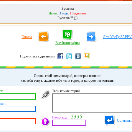
Бусинка
Денис,
3 года,
Пивденное
Бусинка!!! )))
Горила
Я те УбеГу ЗАРРА
Все фотографии
Поделитесь с друзьями:
Оставь свой комментарий, но сперва напиши:
как тебя зовут, сколько тебе лет и город, в котором ты живешь.
т:
Твой комментарий:
лет:
Введи код:
Оставить 