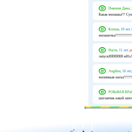
Пиковая Дама,
Какая милашка!!! Суп
Ксюша,
10 лет,
милашечка!!!!!!!!!!!!!!
Настя,
11 лет,
р
лапусяЯЯЯЯЯЯ м
Angilina,
16 лет,
милинькая киска!!!!!!!
РОКоВАЯ КРа
шатланчик какой лапо