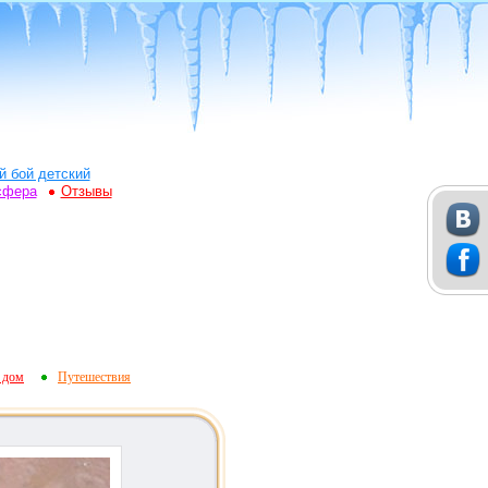
й бой детский
сфера
Отзывы
 дом
Путешествия