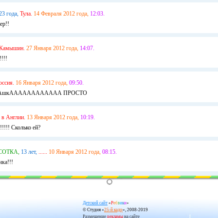
23 года,
Тула.
14 Февраля 2012 года,
12:03.
ер!!
Камышин.
27 Января 2012 года,
14:07.
!!!!
оссия.
16 Января 2012 года,
09:50.
ИлАшкАААААААААААА ПРОСТО
в Англии.
13 Января 2012 года,
10:19.
!!!!! Сколько ей?
СОТКА,
13 лет,
......
10 Января 2012 года,
08:15.
чка!!!
Детский сайт
«
Р
е
б
з
и
к
и
»
© Студия «
25-й кадр
», 2008-2019
Размещение
рекламы
на сайте