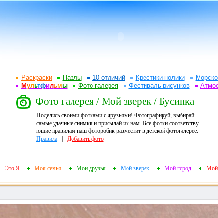
Раскраски
Пазлы
10 отличий
Крестики-нолики
Морско
М
у
л
ь
т
ф
и
л
ь
м
ы
Фото галерея
Фестиваль рисунков
Атмо
Фото галерея / Мой зверек / Бусинка
Поделись своими фотками с друзьями! Фотографируй, выбирай
самые удачные снимки и присылай их нам. Все фотки соответству-
ющие правилам наш фоторобик разместит в детской фотогалерее.
Правила
|
Добавить фото
Это Я
Моя семья
Мои друзья
Мой зверек
Мой город
Мой