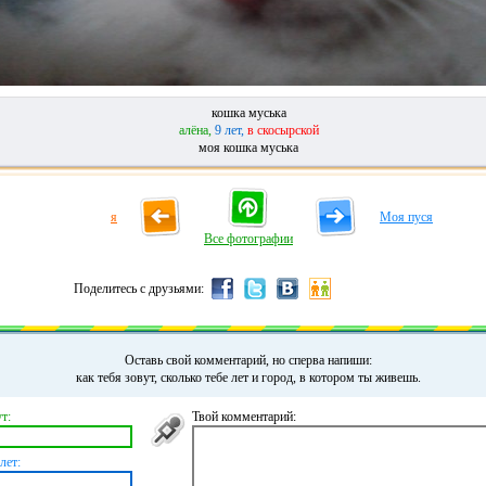
кошка муська
алёна,
9 лет,
в скосырской
моя кошка муська
я
Моя пуся
Все фотографии
Поделитесь с друзьями:
Оставь свой комментарий, но сперва напиши:
как тебя зовут, сколько тебе лет и город, в котором ты живешь.
т:
Твой комментарий:
лет: