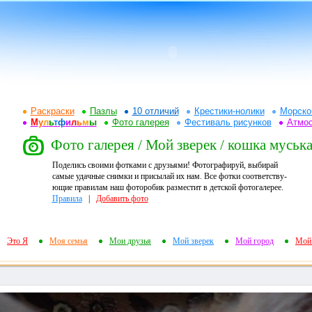
Раскраски
Пазлы
10 отличий
Крестики-нолики
Морско
М
у
л
ь
т
ф
и
л
ь
м
ы
Фото галерея
Фестиваль рисунков
Атмо
Фото галерея / Мой зверек / кошка муськ
Поделись своими фотками с друзьями! Фотографируй, выбирай
самые удачные снимки и присылай их нам. Все фотки соответству-
ющие правилам наш фоторобик разместит в детской фотогалерее.
Правила
|
Добавить фото
Это Я
Моя семья
Мои друзья
Мой зверек
Мой город
Мой