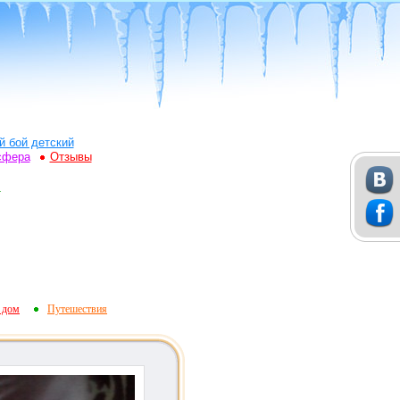
й бой детский
сфера
Отзывы
а
 дом
Путешествия