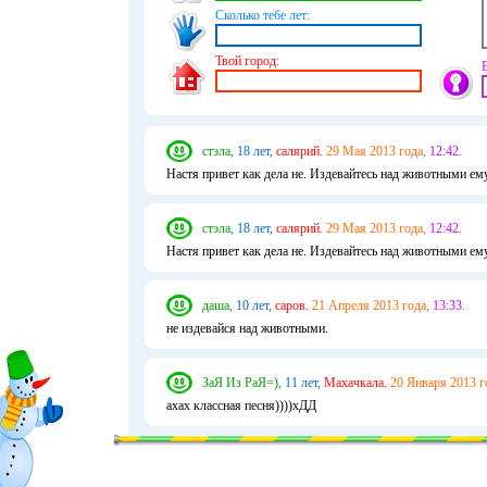
Сколько тебе лет:
Твой город:
стэла,
18 лет,
салярий.
29 Мая 2013 года,
12:42.
Настя привет как дела не. Издевайтесь над животными ем
стэла,
18 лет,
салярий.
29 Мая 2013 года,
12:42.
Настя привет как дела не. Издевайтесь над животными ем
даша,
10 лет,
саров.
21 Апреля 2013 года,
13:33.
не издевайся над животными.
ЗаЯ Из РаЯ=),
11 лет,
Махачкала.
20 Января 2013 г
ахах классная песня))))хДД