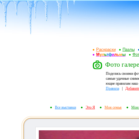
Раскраски
Пазлы
М
у
л
ь
т
ф
и
л
ь
м
ы
Фот
Фото галере
Поделись своими фо
самые удачные снимк
ющие правилам наш ф
Правила
|
Добавит
Все выставки
Это Я
Моя семья
Мои 