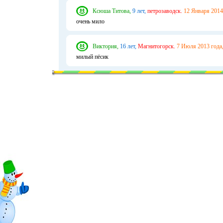
Ксюша Титова,
9 лет,
петрозаводск.
12 Января 2014
очень мило
Виктория,
16 лет,
Магнитогорск.
7 Июля 2013 года
милый пёсик