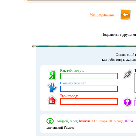
Моя черепашка
Поделитесь с друзьям
Оставь свой 
как тебя зовут, сколь
Как тебя зовут:
Сколько тебе лет:
Твой город:
Андрей,
8 лет,
Куйтун.
11 Января 2015 года,
07:54.
миленький Рамзес