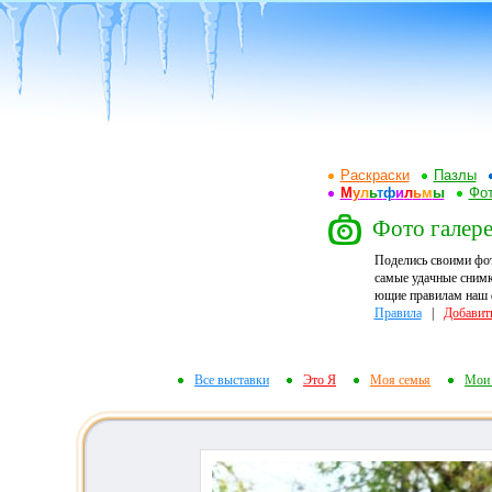
Раскраски
Пазлы
М
у
л
ь
т
ф
и
л
ь
м
ы
Фот
Фото галере
Поделись своими фо
самые удачные снимк
ющие правилам наш ф
Правила
|
Добавит
Все выставки
Это Я
Моя семья
Мои 