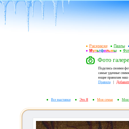
Раскраски
Пазлы
М
у
л
ь
т
ф
и
л
ь
м
ы
Фот
Фото галере
Поделись своими фо
самые удачные снимк
ющие правилам наш ф
Правила
|
Добавит
Все выставки
Это Я
Моя семья
Мои 