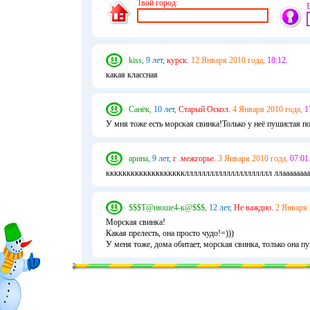
Твой город:
kiss,
9 лет,
курск.
12 Января 2010 года,
18:12.
какая классная
Санёк,
10 лет,
Старый Оскол.
4 Января 2010 года,
1
У мня тоже есть морская свинка!Только у неё пушистая п
арина,
9 лет,
г .межгорье.
3 Января 2010 года,
07:01
кккккккккккккккккккллллллллллллллллллллл ллаааааааааа
$$$Т@нюше4-к@$$$,
12 лет,
Не важдно.
2 Января 
Морская свинка!
Какая прелесть, она просто чудо!=)))
У меня тоже, дома обитает, морская свинка, только она п