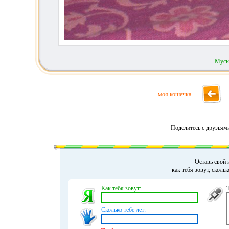
Мусь
моя кошечка
Поделитесь с друзьям
Оставь свой 
как тебя зовут, сколь
Как тебя зовут:
Сколько тебе лет: