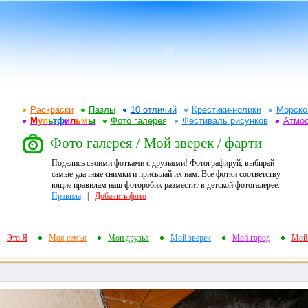
Раскраски
Пазлы
10 отличий
Крестики-нолики
Морско
М
у
л
ь
т
ф
и
л
ь
м
ы
Фото галерея
Фестиваль рисунков
Атмо
Фото галерея / Мой зверек / фарти
Поделись своими фотками с друзьями! Фотографируй, выбирай
самые удачные снимки и присылай их нам. Все фотки соответству-
ющие правилам наш фоторобик разместит в детской фотогалерее.
Правила
|
Добавить фото
Это Я
Моя семья
Мои друзья
Мой зверек
Мой город
Мой