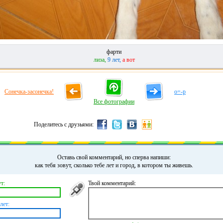
фарти
лиза,
9 лет,
а вот
Сонечка-засонечка!
o=-p
Все фотографии
Поделитесь с друзьями:
Оставь свой комментарий, но сперва напиши:
как тебя зовут, сколько тебе лет и город, в котором ты живешь.
т:
Твой комментарий:
лет: