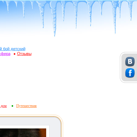
й бой детский
сфера
Отзывы
 дом
Путешествия