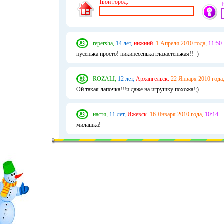
Твой город:
repersha,
14 лет,
нижний.
1 Апреля 2010 года,
11:50.
пусенька просто! пикинесенька глазастенькая!!=)
ROZALI,
12 лет,
Архангельск.
22 Января 2010 года
Ой такая лапочка!!!и даже на игрушку похожа!;)
настя,
11 лет,
Ижевск.
16 Января 2010 года,
10:14.
милашка!