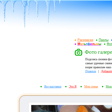
Раскраски
Пазлы
М
у
л
ь
т
ф
и
л
ь
м
ы
Фот
Фото галере
Поделись своими фо
самые удачные снимк
ющие правилам наш ф
Правила
|
Добавит
Все выставки
Это Я
Моя семья
Мои 