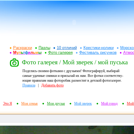
Раскраски
Пазлы
10 отличий
Крестики-нолики
Морско
М
у
л
ь
т
ф
и
л
ь
м
ы
Фото галерея
Фестиваль рисунков
Атмо
Фото галерея / Мой зверек / мой пуська
Поделись своими фотками с друзьями! Фотографируй, выбирай
самые удачные снимки и присылай их нам. Все фотки соответству-
ющие правилам наш фоторобик разместит в детской фотогалерее.
Правила
|
Добавить фото
Это Я
Моя семья
Мои друзья
Мой зверек
Мой город
Мой