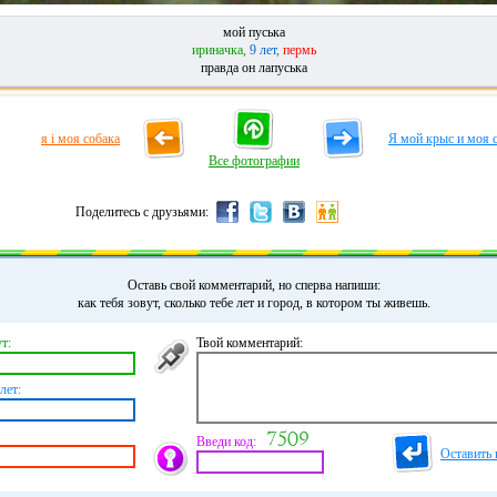
мой пуська
ириначка,
9 лет,
пермь
правда он лапуська
я і моя собака
Я мой крыс и моя с
Все фотографии
Поделитесь с друзьями:
Оставь свой комментарий, но сперва напиши:
как тебя зовут, сколько тебе лет и город, в котором ты живешь.
т:
Твой комментарий:
лет:
Введи код:
Оставить 