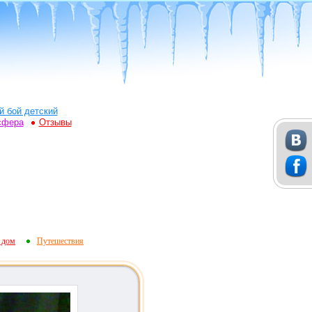
й бой детский
сфера
Отзывы
 дом
Путешествия