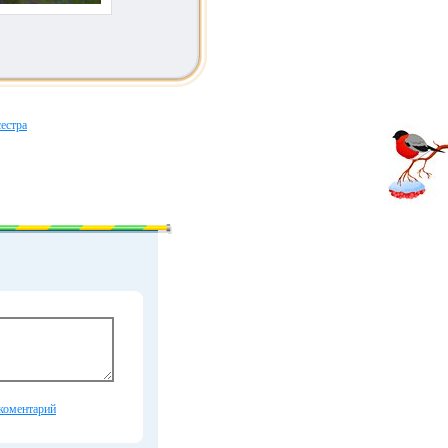
естра
коментарий