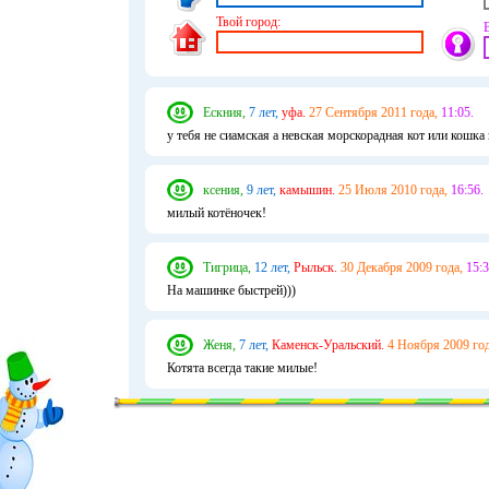
Твой город:
Ескния,
7 лет,
уфа.
27 Сентября 2011 года,
11:05.
у тебя не сиамская а невская морскорадная кот или кошка
ксения,
9 лет,
камышин.
25 Июля 2010 года,
16:56.
милый котёночек!
Тигрица,
12 лет,
Рыльск.
30 Декабря 2009 года,
15:3
На машинке быстрей)))
Женя,
7 лет,
Каменск-Уральский.
4 Ноября 2009 год
Котята всегда такие милые!