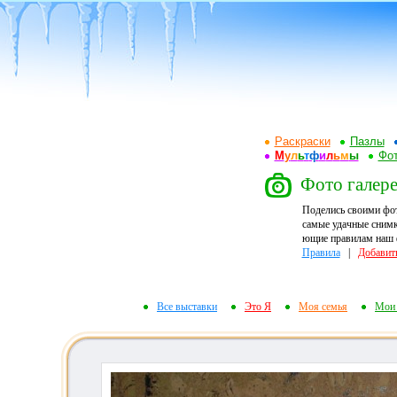
Раскраски
Пазлы
М
у
л
ь
т
ф
и
л
ь
м
ы
Фот
Фото галере
Поделись своими фо
самые удачные снимк
ющие правилам наш ф
Правила
|
Добавит
Все выставки
Это Я
Моя семья
Мои 