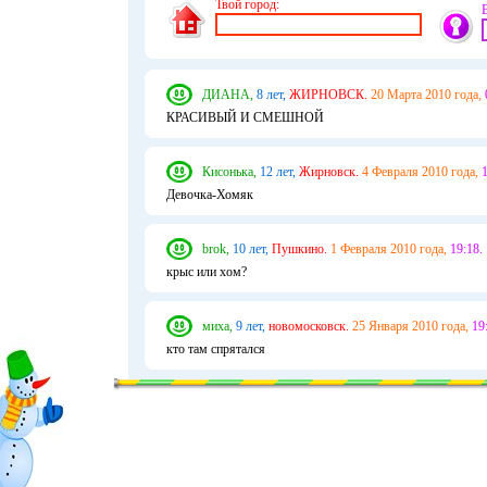
Твой город:
ДИАНА,
8 лет,
ЖИРНОВСК.
20 Марта 2010 года,
КРАСИВЫЙ И СМЕШНОЙ
Кисонька,
12 лет,
Жирновск.
4 Февраля 2010 года,
1
Девочка-Хомяк
brok,
10 лет,
Пушкино.
1 Февраля 2010 года,
19:18.
крыс или хом?
миха,
9 лет,
новомосковск.
25 Января 2010 года,
19
кто там спрятался