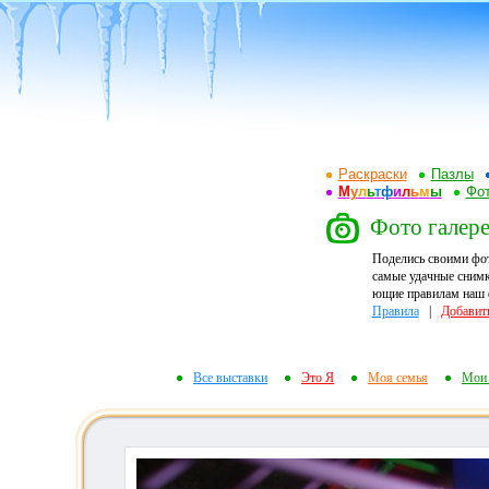
Раскраски
Пазлы
М
у
л
ь
т
ф
и
л
ь
м
ы
Фот
Фото галере
Поделись своими фо
самые удачные снимк
ющие правилам наш ф
Правила
|
Добавит
Все выставки
Это Я
Моя семья
Мои 