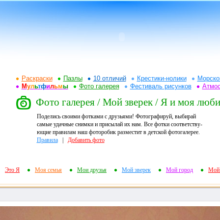
Раскраски
Пазлы
10 отличий
Крестики-нолики
Морско
М
у
л
ь
т
ф
и
л
ь
м
ы
Фото галерея
Фестиваль рисунков
Атмо
Фото галерея / Мой зверек / Я и моя люб
Поделись своими фотками с друзьями! Фотографируй, выбирай
самые удачные снимки и присылай их нам. Все фотки соответству-
ющие правилам наш фоторобик разместит в детской фотогалерее.
Правила
|
Добавить фото
Это Я
Моя семья
Мои друзья
Мой зверек
Мой город
Мой