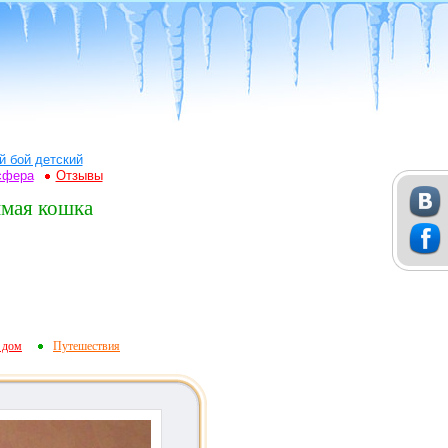
й бой детский
сфера
Отзывы
имая кошка
 дом
Путешествия