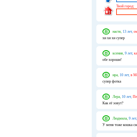
Твой город:
настя,
13 лет,
о
хи хи хи супер
ксения,
9 лет,
к
обе хороши!
ира,
10 лет,
в М
супер фотка
Лера,
10 лет,
Пе
Как её зовут?
Людмила,
9 лет,
У меня тоже кошка си