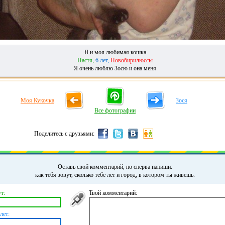
Я и моя любимая кошка
Настя,
6 лет,
Новобирилюссы
Я очень люблю Зосю и она меня
Моя Кукочка
Зося
Все фотографии
Поделитесь с друзьями:
Оставь свой комментарий, но сперва напиши:
как тебя зовут, сколько тебе лет и город, в котором ты живешь.
т:
Твой комментарий:
лет: