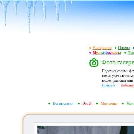
Раскраски
Пазлы
М
у
л
ь
т
ф
и
л
ь
м
ы
Фот
Фото галере
Поделись своими фо
самые удачные снимк
ющие правилам наш ф
Правила
|
Добавит
Все выставки
Это Я
Моя семья
Мои 