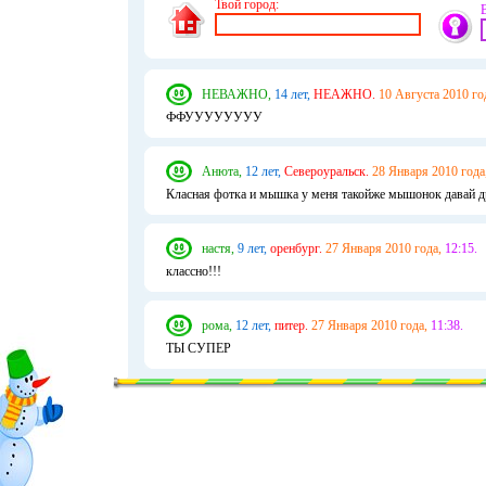
Твой город:
НЕВАЖНО,
14 лет,
НЕАЖНО.
10 Августа 2010 го
ФФУУУУУУУУ
Анюта,
12 лет,
Североуральск.
28 Января 2010 года
Класная фотка и мышка у меня такойже мышонок давай 
настя,
9 лет,
оренбург.
27 Января 2010 года,
12:15.
классно!!!
рома,
12 лет,
питер.
27 Января 2010 года,
11:38.
ТЫ СУПЕР