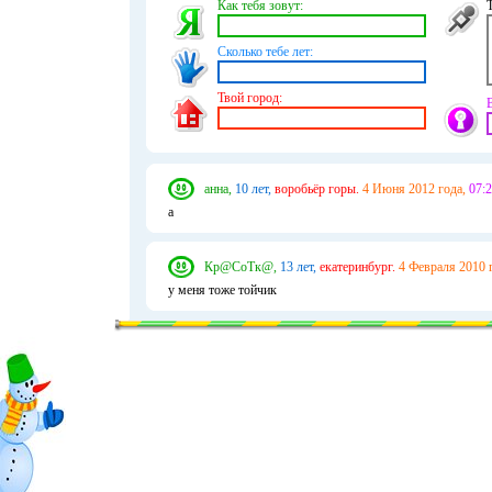
Как тебя зовут:
Сколько тебе лет:
Твой город:
анна,
10 лет,
воробьёр горы.
4 Июня 2012 года,
07:2
а
Кр@СоТк@,
13 лет,
екатеринбург.
4 Февраля 2010 
у меня тоже тойчик