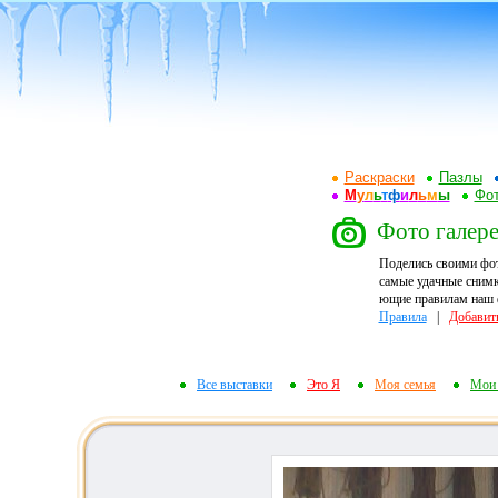
Раскраски
Пазлы
М
у
л
ь
т
ф
и
л
ь
м
ы
Фот
Фото галере
Поделись своими фо
самые удачные снимк
ющие правилам наш ф
Правила
|
Добавит
Все выставки
Это Я
Моя семья
Мои 