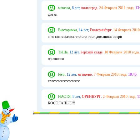
максим,
8 лет,
волгоград.
24 Февраля 2011 года,
13:
фигня
Викторичка,
14 лет,
Екатеринбург.
14 Февраля 2010
я не самнивалась что они твои домашние звери
ТиШа,
12 лет,
верхней салде.
10 Февраля 2010 года,
прикольно
festr,
12 лет,
не важно.
7 Февраля 2010 года,
10:45.
классссссссссссссссс
НАСТЯ,
9 лет,
ОРЕНБУРГ.
2 Февраля 2010 года,
1
КОСОЛАПЫЕ!!!