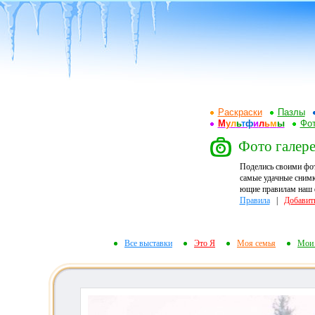
Раскраски
Пазлы
М
у
л
ь
т
ф
и
л
ь
м
ы
Фот
Фото галере
Поделись своими фо
самые удачные снимк
ющие правилам наш ф
Правила
|
Добавит
Все выставки
Это Я
Моя семья
Мои 