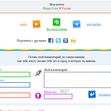
Мои котята
Маша,
6 лет,
В России
симба
мой рыбиш
Все фотографии
Поделитесь с друзьями:
Оставь свой комментарий, но сперва напиши:
как тебя зовут, сколько тебе лет и город, в котором ты живешь.
т:
Твой комментарий:
лет:
Введи код:
Оставить 