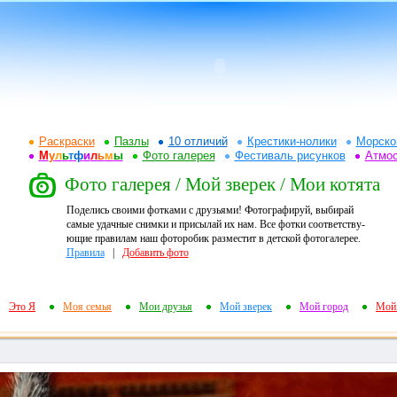
Раскраски
Пазлы
10 отличий
Крестики-нолики
Морско
М
у
л
ь
т
ф
и
л
ь
м
ы
Фото галерея
Фестиваль рисунков
Атмо
Фото галерея / Мой зверек / Мои котята
Поделись своими фотками с друзьями! Фотографируй, выбирай
самые удачные снимки и присылай их нам. Все фотки соответству-
ющие правилам наш фоторобик разместит в детской фотогалерее.
Правила
|
Добавить фото
Это Я
Моя семья
Мои друзья
Мой зверек
Мой город
Мой