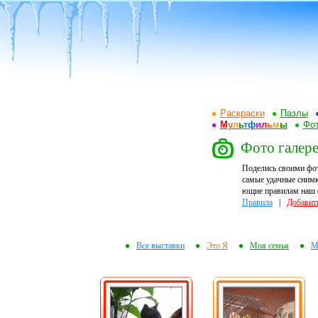
Раскраски
Пазлы
М
у
л
ь
т
ф
и
л
ь
м
ы
Фот
Фото галере
Поделись своими фо
самые удачные снимк
ющие правилам наш ф
Правила
|
Добавит
Все выставки
Это Я
Моя семья
М