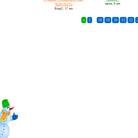
настя,
9 лет
ЧиХуАхУа
Влад!!,
17 лет
«
1
...
18
19
20
21
22