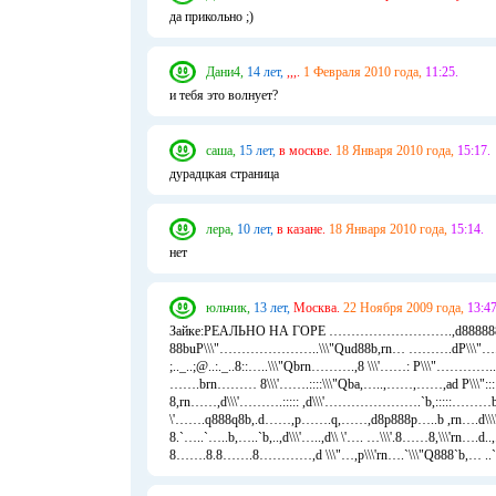
да прикольно ;)
Дани4,
14 лет,
,,,.
1 Февраля 2010 года,
11:25.
и тебя это волнует?
саша,
15 лет,
в москве.
18 Января 2010 года,
15:17.
дурадцкая страница
лера,
10 лет,
в казане.
18 Января 2010 года,
15:14.
нет
юльчик,
13 лет,
Москва.
22 Ноября 2009 года,
13:47
Зайке:РЕАЛЬНО НА ГОРЕ ……………………….,d8888888
88buP\\\"…………………..\\\"Qud88b,rn… ……….dP\\\"…..
;.._..;@..:._..8::…..\\\"Qbrn……….,8 \\\'……: P\\\"………
…….brn……… 8\\\'…….::::\\\"Qba,…..,……,……,ad P\\\"::::…
8,rn……,d\\\'……….::::: ,d\\\'………………….`b,:::::………b
\'…….q888q8b,.d……,p…….q,……,d8p888p…..b ,rn….d\\\'
8.`…..`…..b,…..`b,..,d\\\'…..,d\\ \'…. …\\\'.8……8,\\\'rn…
8…….8.8…….8…………,d \\\"…,p\\\'rn….`\\\"Q888`b,… ..`Q