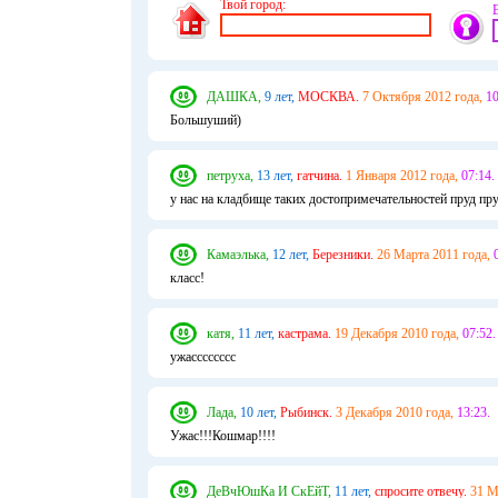
Твой город:
ДАШКА,
9 лет,
МОСКВА.
7 Октября 2012 года,
10
Большуший)
петруха,
13 лет,
гатчина.
1 Января 2012 года,
07:14.
у нас на кладбище таких достопримечательностей пруд пр
Камаэлька,
12 лет,
Березники.
26 Марта 2011 года,
класс!
катя,
11 лет,
кастрама.
19 Декабря 2010 года,
07:52.
ужасссссссс
Лада,
10 лет,
Рыбинск.
3 Декабря 2010 года,
13:23.
Ужас!!!Кошмар!!!!
ДеВчЮшКа И СкЕйТ,
11 лет,
спросите отвечу.
31 М