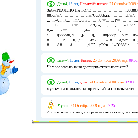
Дани4,
13 лет,
Новокуйбышевск.
25 Октября 2009 г
Зайке:РЕАЛЬНО НА ГОРЕ ……………………….,d888888
88buP\\\"…………………..\\\"Qud88b,rn… ……….dP\\\"…..
;.._..;@..:._..8::…..\\\"Qbrn……….,8 \\\'……: P\\\"………
…….brn……… 8\\\'…….::::\\\"Qba,…..,……,……,ad P\\\"::::…
8,rn……,d\\\'……….::::: ,d\\\'………………….`b,:::::………b
\'…….q888q8b,.d……,p…….q,……,d8p888p…..b ,rn….d\\\'
8.`…..`…..b,…..`b,..,d\\\'…..,d\\ \'…. …\\\'.8……8,\\\'rn…
8…….8.8…….8…………,d \\\"…,p\\\'rn….`\\\"Q888`b,… ..`Q88
Зайк@,
13 лет,
Казань.
25 Октября 2009 года,
09:53
Чё у вас реально такая достопримечательность есть?
Дани4,
13 лет,
дома.
24 Октября 2009 года,
12:00.
мувику она находится за городом забыл как называется
Мувик
,
24 Октября 2009 года,
07:25.
А как называется эта достопремеча­тельность и где она на