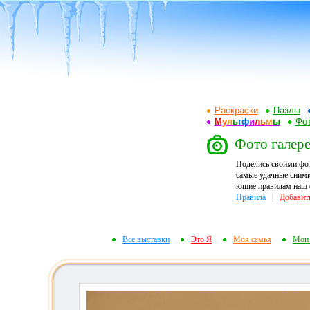
Раскраски
Пазлы
М
у
л
ь
т
ф
и
л
ь
м
ы
Фот
Фото галере
Поделись своими фо
самые удачные снимк
ющие правилам наш ф
Правила
|
Добавит
Все выставки
Это Я
Моя семья
Мои 