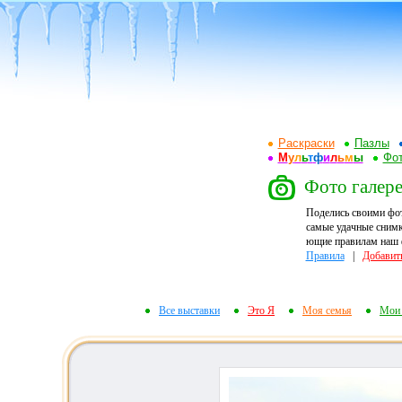
Раскраски
Пазлы
М
у
л
ь
т
ф
и
л
ь
м
ы
Фот
Фото галере
Поделись своими фо
самые удачные снимк
ющие правилам наш ф
Правила
|
Добавит
Все выставки
Это Я
Моя семья
Мои 