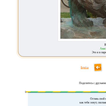
В
Анас
Это я в пар
Берёза
Поделитесь с друзьям
Оставь свой 
как тебя зовут, сколь