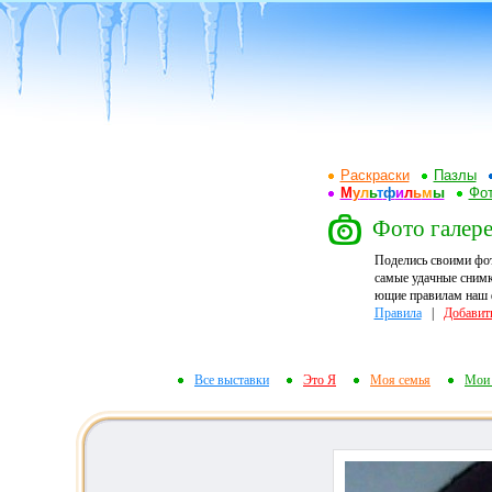
Раскраски
Пазлы
М
у
л
ь
т
ф
и
л
ь
м
ы
Фот
Фото галер
Поделись своими фо
самые удачные снимк
ющие правилам наш ф
Правила
|
Добавит
Все выставки
Это Я
Моя семья
Мои 