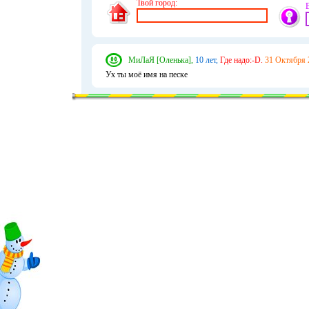
Твой город:
МиЛаЯ [Оленька],
10 лет,
Где надо:-D.
31 Октября 
Ух ты моё имя на песке