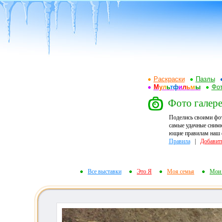
Раскраски
Пазлы
М
у
л
ь
т
ф
и
л
ь
м
ы
Фот
Фото галере
Поделись своими фо
самые удачные снимк
ющие правилам наш ф
Правила
|
Добавит
Все выставки
Это Я
Моя семья
Мои 