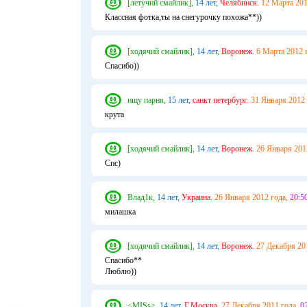
[летучий смайлик],
14 лет,
Челябинск.
12 Марта 201
Классная фотка,ты на снегурочку похожа**))
[ходячий смайлик],
14 лет,
Воронеж.
6 Марта 2012 
Спасибо))
ищу парня,
15 лет,
санкт петербург.
31 Января 2012 
крута
[ходячий смайлик],
14 лет,
Воронеж.
26 Января 201
Спс)
Влад1к,
14 лет,
Украина.
26 Января 2012 года,
20:50
милашка
[ходячий смайлик],
14 лет,
Воронеж.
27 Декабря 20
Спасибо**
Люблю))
<MISs>,
14 лет,
Г.Москва.
27 Декабря 2011 года,
02