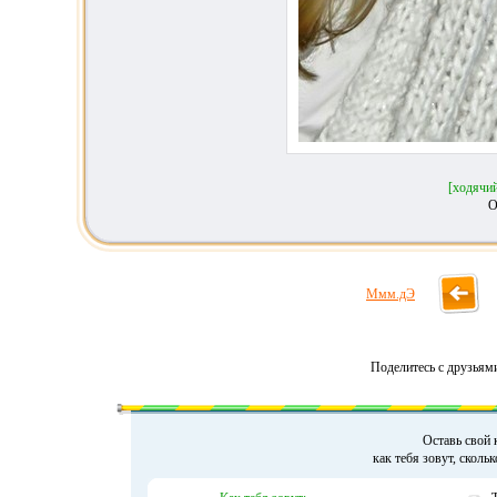
[ходячи
О
Ммм.дЭ
Поделитесь с друзьям
Оставь свой 
как тебя зовут, сколь