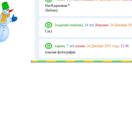
НасЯ,красивая:*
Люблю)
[ходячий смайлик],
14 лет,
Воронеж.
24 Декабря 20
Спс)
карина,
7 лет,
казань.
24 Декабря 2011 года,
11:40.
класная фотография