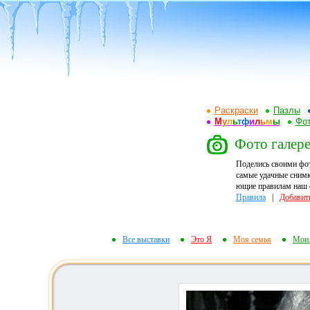
Раскраски
Пазлы
М
у
л
ь
т
ф
и
л
ь
м
ы
Фот
Фото галере
Поделись своими фо
самые удачные снимк
ющие правилам наш ф
Правила
|
Добавит
Все выставки
Это Я
Моя семья
Мои 