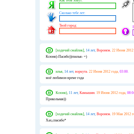
Как тебя зовут:
Сколько тебе лет:
Твой город:
[ходячий смайлик],
14 лет,
Воронеж.
22 Июня 2012 
Ксюня)-Пасибо))rnилья- =)
илья,
14 лет,
воркута.
22 Июня 2012 года,
03:00.
моё любимон време года
Ксюня),
11 лет,
Камышин.
19 Июня 2012 года,
08:0
Прикольная))
[ходячий смайлик],
14 лет,
Воронеж.
19 Мая 2012 г
Хах,спасибо*