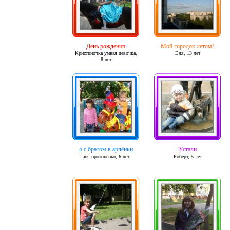
День рождения
Мой городок летом!
Кристиночка умная девочка,
Эля,
13 лет
8 лет
я с братом в арлёнки
Устали
аня прокопенко,
6 лет
Роберт,
5 лет