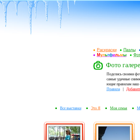
Раскраски
Пазлы
М
у
л
ь
т
ф
и
л
ь
м
ы
Фот
Фото галере
Поделись своими фо
самые удачные снимк
ющие правилам наш ф
Правила
|
Добавит
Все выставки
Это Я
Моя семья
М