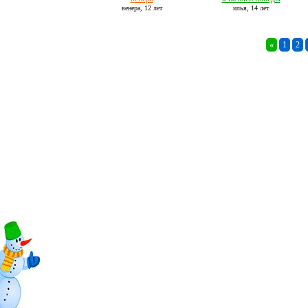
венера,
12 лет
илья,
14 лет
«
1
2