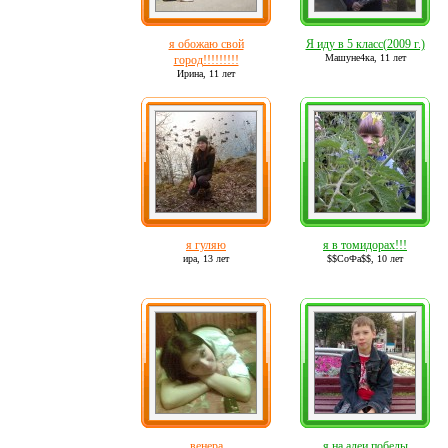
я обожаю свой
Я иду в 5 класс(2009 г.)
Машуне4ка,
11 лет
город!!!!!!!!!
Ирина,
11 лет
я гуляю
я в томидорах!!!
ира,
13 лет
$$СоФа$$,
10 лет
венера
я на алеи победы