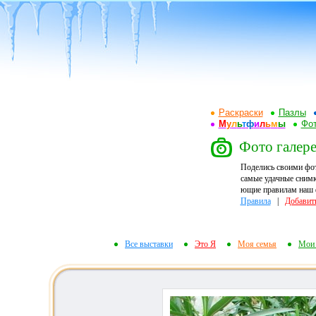
Раскраски
Пазлы
М
у
л
ь
т
ф
и
л
ь
м
ы
Фот
Фото галере
Поделись своими фо
самые удачные снимк
ющие правилам наш ф
Правила
|
Добавит
Все выставки
Это Я
Моя семья
Мои 