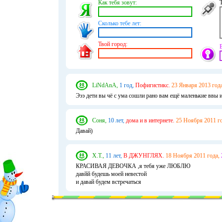
Как тебя зовут:
Сколько тебе лет:
Твой город:
LiNdAnA,
1 год,
Пофигистикс.
23 Января 2013 года
Эээ дети вы чё с ума сошли рано вам ещё маленькие ввы и
Соня,
10 лет,
дома и в интернете.
25 Ноября 2011 го
Давай)
X.T.,
11 лет,
В ДЖУНГЛЯХ.
18 Ноября 2011 года,
КРАСИВАЯ ДЕВОЧКА ,я тебя уже ЛЮБЛЮ
давйй будешь моей невестой
и давай будем встречаться