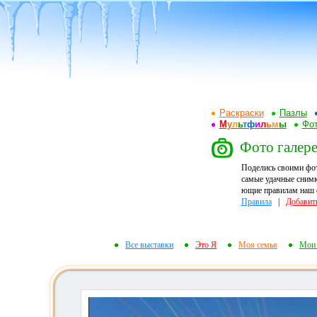
Раскраски
Пазлы
М
у
л
ь
т
ф
и
л
ь
м
ы
Фот
Фото галере
Поделись своими фо
самые удачные снимк
ющие правилам наш ф
Правила
|
Добавит
Все выставки
Это Я
Моя семья
Мои 