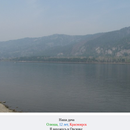
Наша дача
Олюша,
12 лет,
Красноярск
Я нахожусь в Овсянке.