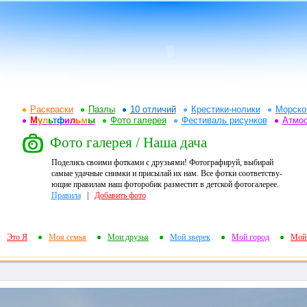
Раскраски
Пазлы
10 отличий
Крестики-нолики
Морско
М
у
л
ь
т
ф
и
л
ь
м
ы
Фото галерея
Фестиваль рисунков
Атмо
Фото галерея / Наша дача
Поделись своими фотками с друзьями! Фотографируй, выбирай
самые удачные снимки и присылай их нам. Все фотки соответству-
ющие правилам наш фоторобик разместит в детской фотогалерее.
Правила
|
Добавить фото
Это Я
Моя семья
Мои друзья
Мой зверек
Мой город
Мой