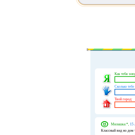
Как тебя зову
Сколько тебе 
Твой город:
Милашка:*,
15 
Классный вид но дом т