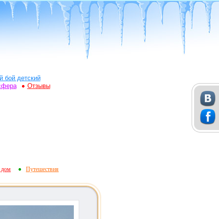
й бой детский
сфера
Отзывы
 дом
Путешествия