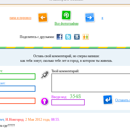
папа и поровоз
я
Все фотографии
Поделитесь с друзьями:
Оставь свой комментарий, но сперва напиши:
как тебя зовут, сколько тебе лет и город, в котором ты живешь.
т:
Твой комментарий:
лет:
Введи код:
Оставить 
лет,
Н.Новгород.
2 Мая 2012 года,
08:55.
а где?????