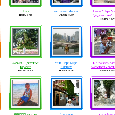
Прага
мечта моя Москва
Пекин "Парк Ми
Настя,
9 лет
Ульяна,
8 лет
Дедуська какой-то
Никита,
9 лет
Харбин - Цветочный
Пекин "Парк Мира" -
Я в Китайском зоо
корабль!
Америка
малышкой - обезь
Никита,
9 лет
Никита,
9 лет
Никита,
9 лет
р
ЯЯЯЯЯЯ на море
Дом лиана
я в тайланде