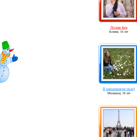
Лесная фея
Ксения,
16 лет
В рамашковом поле)
Милашка),
18 лет