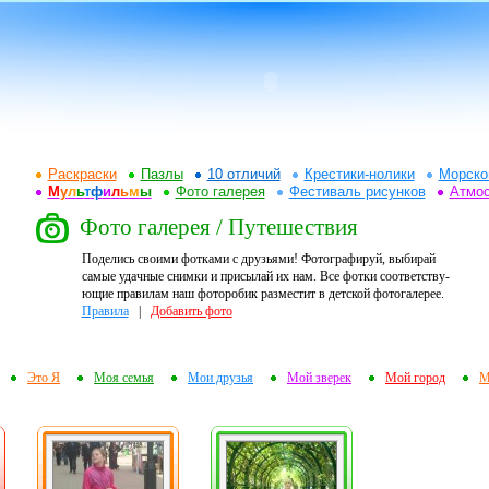
Раскраски
Пазлы
10 отличий
Крестики-нолики
Морско
М
у
л
ь
т
ф
и
л
ь
м
ы
Фото галерея
Фестиваль рисунков
Атмо
Фото галерея / Путешествия
Поделись своими фотками с друзьями! Фотографируй, выбирай
самые удачные снимки и присылай их нам. Все фотки соответству-
ющие правилам наш фоторобик разместит в детской фотогалерее.
Правила
|
Добавить фото
Это Я
Моя семья
Мои друзья
Мой зверек
Мой город
М