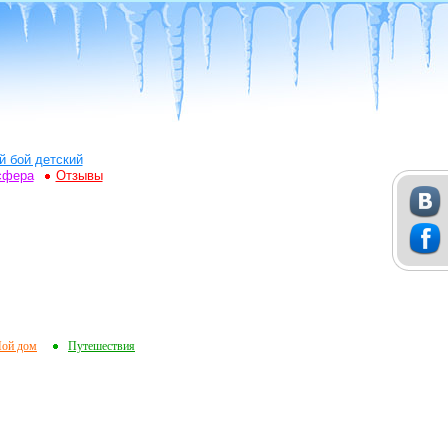
й бой детский
сфера
Отзывы
ой дом
Путешествия