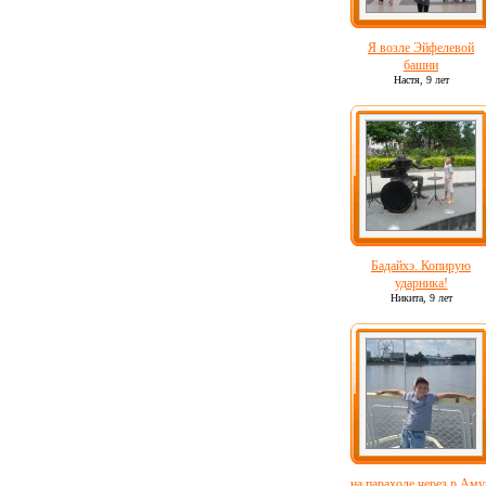
Я возле Эйфелевой
башни
Настя,
9 лет
Бадайхэ. Копирую
ударника!
Никита,
9 лет
на параходе через р.Аму