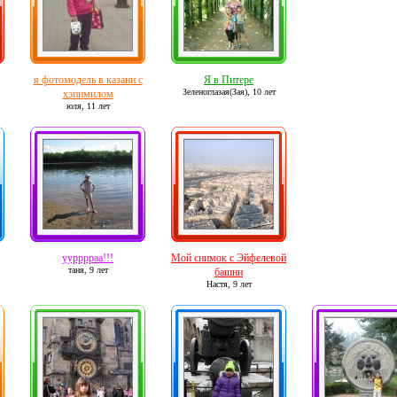
я фотомодель в казани с
Я в Питере
Зеленоглазая(Зая),
10 лет
хэпимилом
юля,
11 лет
уурррраа!!!
Мой снимок с Эйфелевой
таня,
9 лет
башни
Настя,
9 лет