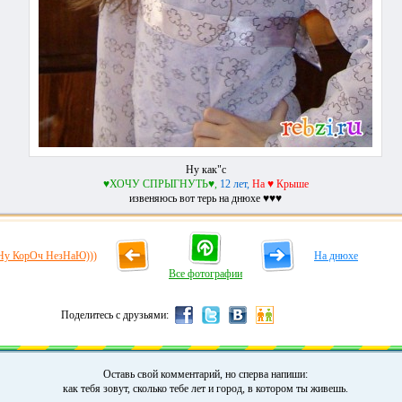
Ну как"с
♥ХОЧУ СПРЫГНУТЬ♥,
12 лет,
На ♥ Крыше
извеняюсь вот терь на днюхе ♥♥♥
Ну КорОч НезНаЮ)))
На днюхе
Все фотографии
Поделитесь с друзьями:
Оставь свой комментарий, но сперва напиши:
как тебя зовут, сколько тебе лет и город, в котором ты живешь.