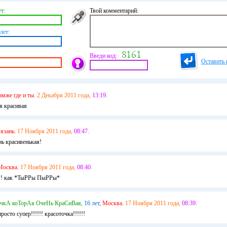
т:
Твой комментарий:
лет:
Введи код:
Оставить 
амже где и ты.
2 Декабря 2011 года,
13:19.
я красивая
язань.
17 Ноября 2011 года,
08:47.
нь красивенькая!
Москва.
17 Ноября 2011 года,
08:40.
ая! как *ТыРРы ПыРРы*
чкА коТорАя ОчеНь КраСиВая,
16 лет,
Москва.
17 Ноября 2011 года,
08:39.
росто супер!!!!!! красоточка!!!!!!