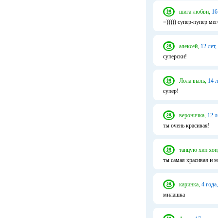
шига любви,
16
=))))) супер-пупер ме
алексей,
12 лет,
суперски!
Лола выль,
14 л
супер!
вероничка,
12 л
ты очень красивая!
танцую хип хоп
ты самая красивая и 
каринка,
4 года,
милашка