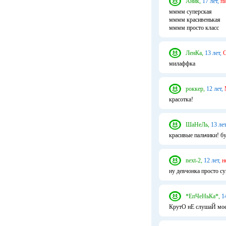
Аник,
17 лет,
пи
мммм суперская
мммм красивенькая
мммм просто класс
ЛенКа,
13 лет,
С
милаффка
роккер,
12 лет,
красотка!
ШаНеЛь,
13 лет
красивые пальчики! б
next-2,
12 лет,
н
ну девчонка просто су
*ЕпЧеНьКа*,
1
КрутО нЕ слушаЙ мое