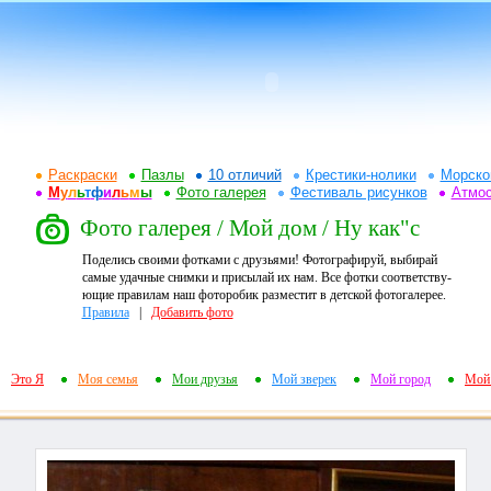
Раскраски
Пазлы
10 отличий
Крестики-нолики
Морско
М
у
л
ь
т
ф
и
л
ь
м
ы
Фото галерея
Фестиваль рисунков
Атмо
Фото галерея / Мой дом / Ну как"с
Поделись своими фотками с друзьями! Фотографируй, выбирай
самые удачные снимки и присылай их нам. Все фотки соответству-
ющие правилам наш фоторобик разместит в детской фотогалерее.
Правила
|
Добавить фото
Это Я
Моя семья
Мои друзья
Мой зверек
Мой город
Мой