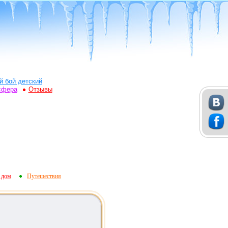
й бой детский
сфера
Отзывы
 дом
Путешествия