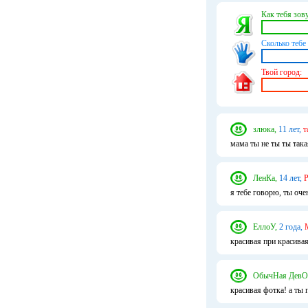
Как тебя зову
Сколько тебе 
Твой город:
злюка,
11 лет,
т
мама ты не ты ты така
ЛенКа,
14 лет,
Р
я тебе говорю, ты оче
ЕллоУ,
2 года,
красивая при красив
ОбычНая ДевО
красивая фотка! а ты п