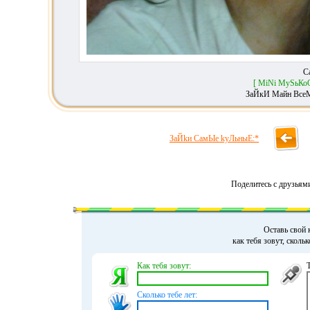
С
[ MiNi МуSьКо
ЗаЙкИ Майн Все
ЗаЙkи СамЫе kуЛьныЕ:*
Поделитесь с друзьям
Оставь свой 
как тебя зовут, сколь
Как тебя зовут:
Сколько тебе лет: