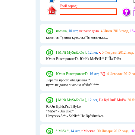
Твой город:
полина,
10 лет,
не ваше дело.
4 Июня 2018 года,
16:
какая ты "умная красотка"!в ковычках...
[ MiNi МуSьКоОо ],
12 лет,
•.
5 Февраля 2012 года,
Юлия Викторовна:D- ЮлЬk МеРсИ:* И Йа ТеБя
Юлия Викторовна:D,
16 лет,
В[].
4 Февраля 2012 го
Лера ты просто обалденная:*
пусть не долго знаю но лУблУ:***
[ MiNi МуSьКоОо ],
12 лет,
На КрЫшЕ МиРа.
30 Я
КлОн ПрИкРыЛ ДуLo
°MiSs° - Зай Лю:*
НатусечкА:* - SeNk:* Не ВрУбилАсь!
° MiSs °,
14 лет,
г.Москва.
30 Января 2012 года,
16: