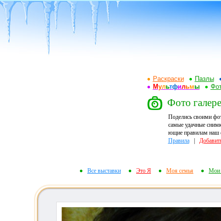
Раскраски
Пазлы
М
у
л
ь
т
ф
и
л
ь
м
ы
Фот
Фото галер
Поделись своими фо
самые удачные снимк
ющие правилам наш ф
Правила
|
Добавит
Все выставки
Это Я
Моя семья
Мои 