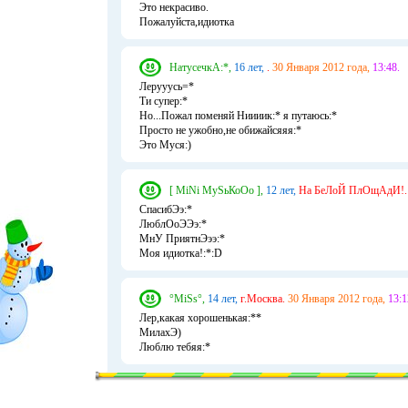
Это некрасиво.
Пожалуйста,идиотка
НатусечкА:*,
16 лет,
.
30 Января 2012 года,
13:48.
Лерууусь=*
Ти супер:*
Но...Пожал поменяй Ниииик:* я путаюсь:*
Просто не ужобно,не обижайсяяя:*
Это Муся:)
[ MiNi МуSьКоОо ],
12 лет,
На БеЛоЙ ПлОщАдИ!.
СпасибЭэ:*
ЛюблОоЭЭэ:*
МнУ ПриятнЭээ:*
Моя идиотка!:*:D
°MiSs°,
14 лет,
г.Москва.
30 Января 2012 года,
13:1
Лер,какая хорошенькая:**
МилахЭ)
Люблю тебяя:*