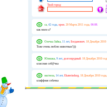
Твой город:
са,
42 года,
орон.
20 Марта 2011 года,
06:08.
как мило а?
Олечка Зайка,
11 лет,
Богданович.
18 Декабря 2010 
Тоже очень люблю животных!)))
Юляшка,
9 лет,
долгопрудный.
18 Декабря 2010 год
классная соб@чка
настюха,
14 лет,
Ekaterindurg.
18 Декабря 2010 года,
клаффная собачка