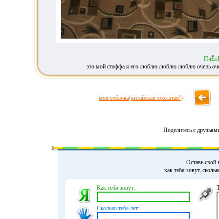
ПчЁлК
это мой стаффа я его люблю люблю люблю очень очень
моя собачка(китайская хохлатая!)
Поделитесь с друзьям
Оставь свой 
как тебя зовут, сколь
Как тебя зовут:
Сколько тебе лет: