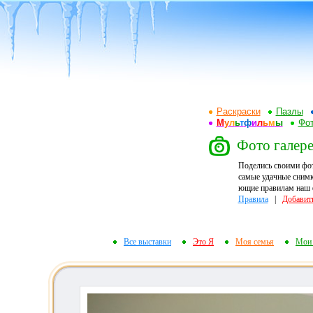
Раскраски
Пазлы
М
у
л
ь
т
ф
и
л
ь
м
ы
Фот
Фото галере
Поделись своими фо
самые удачные снимк
ющие правилам наш ф
Правила
|
Добавит
Все выставки
Это Я
Моя семья
Мои 