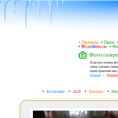
Раскраски
Пазлы
М
у
л
ь
т
ф
и
л
ь
м
ы
Фот
Фото галере
Поделись своими фо
самые удачные снимк
ющие правилам наш ф
Правила
|
Добавит
Все выставки
Это Я
Моя семья
Мои 