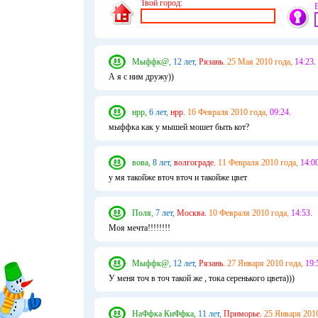
Твой город:
Мыффк@,
12 лет,
Рязань.
25 Мая 2010 года,
14:23.
А я с ним дружу))
нрр,
6 лет,
нрр.
16 Февраля 2010 года,
09:24.
мыффка как у мышей мошет быть кот?
вова,
8 лет,
волгограде.
11 Февраля 2010 года,
14:00
у мя такойже вточ вточ и такойже цвет
Поля,
7 лет,
Москва.
10 Февраля 2010 года,
14:53.
Моя мечта!!!!!!!!
Мыффк@,
12 лет,
Рязань.
27 Января 2010 года,
19:
У меня точ в точ такой же , тока серенького цвета)))
НаФфка КиФфка,
11 лет,
Приморье.
25 Января 2010