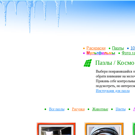
Раскраски
Пазлы
10
М
у
л
ь
т
ф
и
л
ь
м
ы
Фото г
Пазлы / Космо
Выбери понравившийся
п
обрати внимание на мелоч
Прикинь себе контрольный
подсмотреть, но интересн
Инструкция для пазла
Все пазлы
Рисунки
Животные
Цветы
А