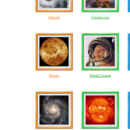
Циклон
Столпы газа
Венера
Юрий Гагарин