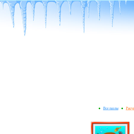
Все пазлы
Рису