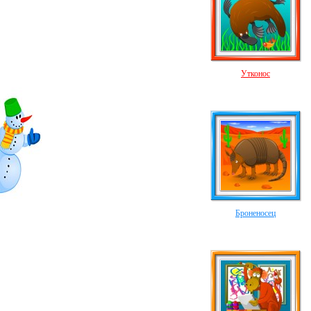
Утконос
Броненосец