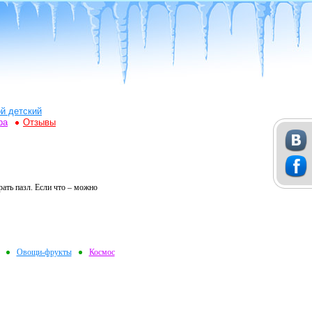
й детский
ра
Отзывы
рать пазл. Если что – можно
Овощи-фрукты
Космос