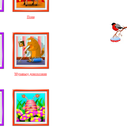
Пони
Муравьед домохозяин