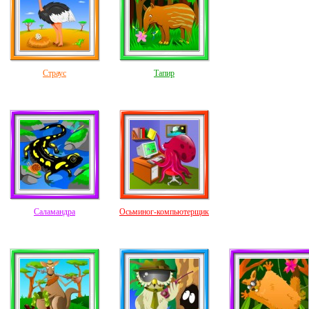
Страус
Тапир
Саламандра
Осьминог-компьютерщик