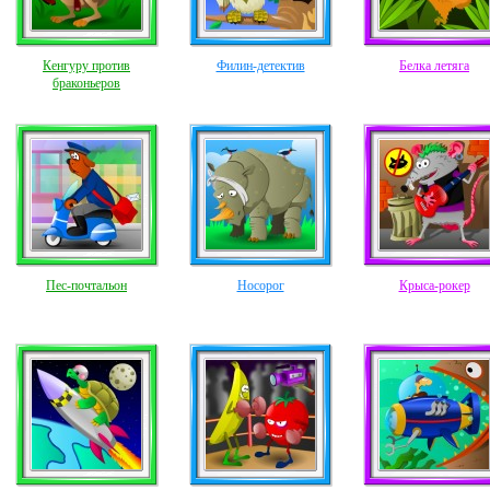
Кенгуру против
Филин-детектив
Белка летяга
браконьеров
Пес-почтальон
Носорог
Крыса-рокер