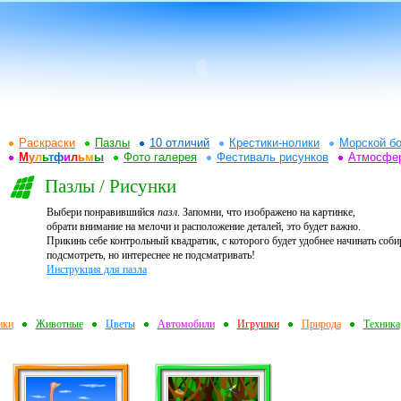
Раскраски
Пазлы
10 отличий
Крестики-нолики
Морской бо
М
у
л
ь
т
ф
и
л
ь
м
ы
Фото галерея
Фестиваль рисунков
Атмосфе
Пазлы / Рисунки
Выбери понравившийся
пазл
. Запомни, что изображено на картинке,
обрати внимание на мелочи и расположение деталей, это будет важно.
Прикинь себе контрольный квадратик, с которого будет удобнее начинать соби
подсмотреть, но интереснее не подсматривать!
Инструкция для пазла
нки
Животные
Цветы
Автомобили
Игрушки
Природа
Техника