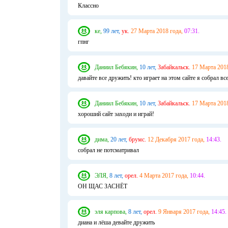
Классно
ке,
99 лет,
ук.
27 Марта 2018 года,
07:31.
гпнг
Даниил Бебякин,
10 лет,
Забайкальск.
17 Марта 2018
давайте все дружить! кто играет на этом сайте я собрал вс
Даниил Бебякин,
10 лет,
Забайкальск.
17 Марта 2018
хороший сайт заходи и играй!
дима,
20 лет,
брумс.
12 Декабря 2017 года,
14:43.
собрал не потсматривал
ЭЛЯ,
8 лет,
орел.
4 Марта 2017 года,
10:44.
ОН ЩАС ЗАСНЁТ
эля карпова,
8 лет,
орел.
9 Января 2017 года,
14:45.
диана и лёша девайте дружить