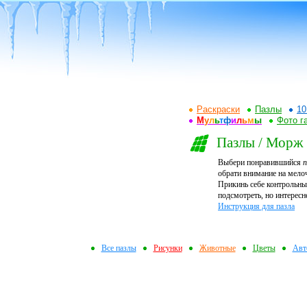
Раскраски
Пазлы
10
М
у
л
ь
т
ф
и
л
ь
м
ы
Фото г
Пазлы / Морж
Выбери понравившийся
п
обрати внимание на мелоч
Прикинь себе контрольный
подсмотреть, но интересн
Инструкция для пазла
Все пазлы
Рисунки
Животные
Цветы
Авт